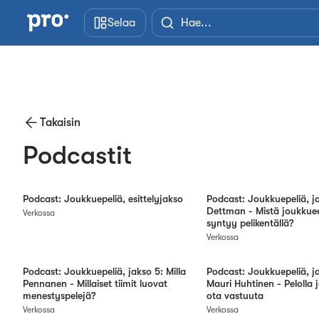
Siirry pääsisältöön
Selaa
Takaisin
Podcastit
Podcast: Joukkuepeliä, esittelyjakso
Podcast: Joukkuepeliä, ja
Dettman - Mistä joukkue
Verkossa
syntyy pelikentällä?
Verkossa
Podcast: Joukkuepeliä, jakso 5: Milla
Podcast: Joukkuepeliä, ja
Pennanen - Millaiset tiimit luovat
Mauri Huhtinen - Pelolla 
menestyspelejä?
ota vastuuta
Verkossa
Verkossa