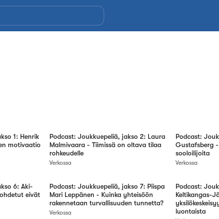
kso 1: Henrik
Podcast: Joukkuepeliä, jakso 2: Laura
Podcast: Joukk
en motivaatio
Malmivaara - Tiimissä on oltava tilaa
Gustafsberg - 
rohkeudelle
sooloilijoita
Verkossa
Verkossa
kso 6: Aki-
Podcast: Joukkuepeliä, jakso 7: Piispa
Podcast: Joukk
johdetut eivät
Mari Leppänen - Kuinka yhteisöön
Keltikangas-J
rakennetaan turvallisuuden tunnetta?
yksilökeskeisyy
luontaista
Verkossa