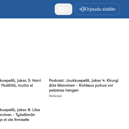
FI
Kirjaudu sisään
uepeliä, jakso 3: Harri
Podcast: Joukkuepeliä, jakso 4: Kirurgi
Yksilöitä, mutta ei
Atte Manninen - Rohkeus puhua voi
pelastaa hengen
Verkossa
uepeliä, jakso 8: Liisa
ärvinen - Työelämän
s ei ole ihmiselle