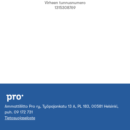
Virheen tunnusnumero
1315308769
Ammattiliitto Pro ry, Työpajankatu 13 A, PL 183, 00581 Helsinki,
puh. 09 172 731
Tietosuojaseloste