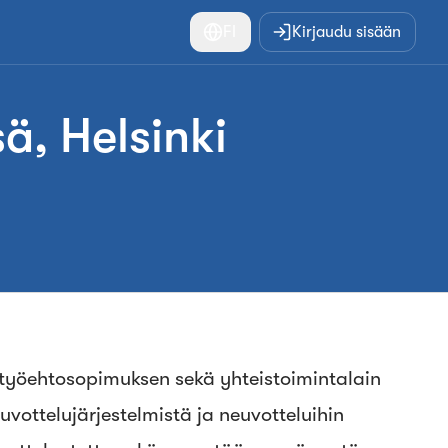
FI
Kirjaudu sisään
ä, Helsinki
n työehtosopimuksen sekä yhteistoimintalain
euvottelujärjestelmistä ja neuvotteluihin