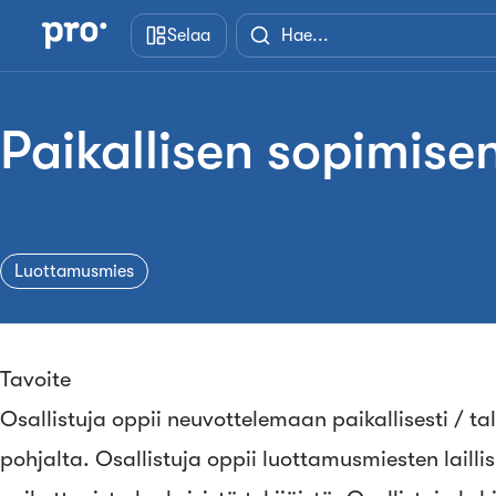
Siirry pääsisältöön
Selaa
Paikallisen sopimisen
Luottamusmies
Tavoite
Osallistuja oppii neuvottelemaan paikallisesti / 
pohjalta. Osallistuja oppii luottamusmiesten laillisi