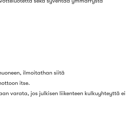
neuvotteluotetta sekä syventää ymmärrystä
uoneen, ilmoitathan siitä
ottoon itse.
an varata, jos julkisen liikenteen kulkuyhteyttä ei