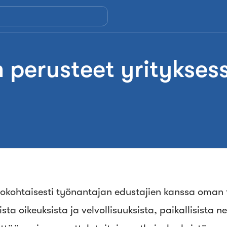
 perusteet yrityksess
talokohtaisesti työnantajan edustajien kanssa oma
sta oikeuksista ja velvollisuuksista, paikallisista n