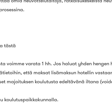
kehittää omia neuvottelutaitoja, ratkaisukeskeistä 
sprosessina.
la tästä
ta voimme varata 1 hh. Jos haluat yhden hengen h
ätietoihin, että maksat lisämaksun hotellin vastaan
set majoituksen koulutusta edeltävänä iltana (voida
 asu koulutuspaikkakunnalla.