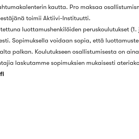
ahtumakalenterin kautta. Pro maksaa osallistumis
täjänä toimii Aktiivi-Instituutti.
itettuna luottamushenkilöiden peruskoulutukset (1. j
sesti. Sopimuksella voidaan sopia, että luottamuste
alta palkan. Koulutukseen osallistumisesta on ain
ntajia laskutamme sopimuksien mukaisesti ateriako
fi