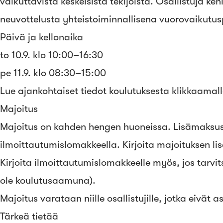
vaikuttavista keskeisistä tekijöistä. Osallistuja 
neuvottelusta yhteistoiminnallisena vuorovaikutu
Päivä ja kellonaika
to 10.9. klo 10:00–16:30
pe 11.9. klo 08:30–15:00
Lue ajankohtaiset tiedot koulutuksesta klikkaamal
Majoitus
Majoitus on kahden hengen huoneissa. Lisämaksus
ilmoittautumislomakkeella. Kirjoita majoituksen lis
Kirjoita ilmoittautumislomakkeelle myös, jos tarvit
ole koulutusaamuna).
Majoitus varataan niille osallistujille, jotka eivät
Tärkeä tietää