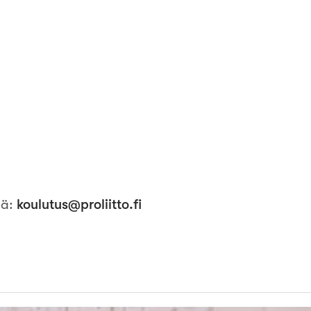
sä
:
koulutus@proliitto.fi