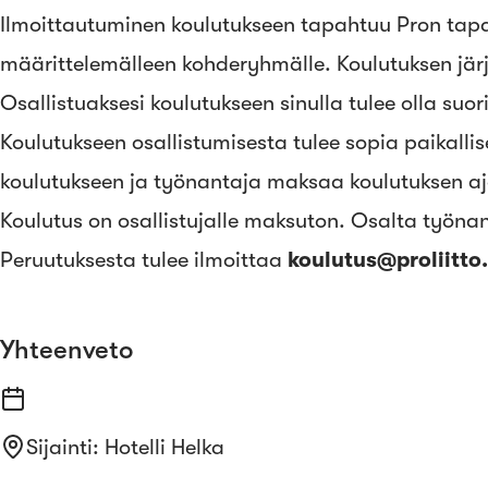
Ilmoittautuminen koulutukseen tapahtuu Pron tap
määrittelemälleen kohderyhmälle. Koulutuksen järjes
Osallistuaksesi koulutukseen sinulla tulee olla suor
Koulutukseen osallistumisesta tulee sopia paikalli
koulutukseen ja työnantaja maksaa koulutuksen aj
Koulutus on osallistujalle maksuton. Osalta työna
Peruutuksesta tulee ilmoittaa
koulutus@proliitto.
Yhteenveto
Sijainti
:
Hotelli Helka