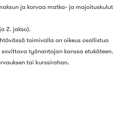
maksun ja korvaa matka- ja majoituskulut
a 2. jakso).
htävässä toimivalla on oikeus osallistua
a sovittava työnantajan kanssa etukäteen.
rvauksen tai kurssirahan.