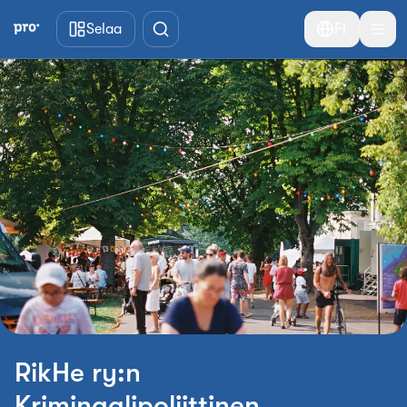
Siirry pääsisältöön
Selaa
FI
RikHe ry:n
Kriminaalipoliittinen