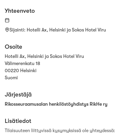
Yhteenveto
Sijainti
:
Hotelli Ax, Helsinki ja Sokos Hotel Viru
Osoite
Hotelli Ax, Helsinki ja Sokos Hotel Viru
Välimerenkatu 18
00220 Helsinki
Suomi
Järjestäjä
Rikosseuraamusalan henkilöstöyhdistys RikHe ry
Lisätiedot
Tilaisuuteen liittyvissä kysymyksissä ole yhteydessä
: