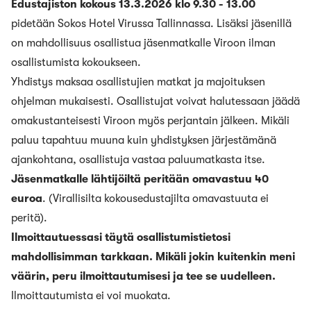
Edustajiston kokous 13.3.2026 klo 9.30 - 13.00
pidetään Sokos Hotel Virussa Tallinnassa. Lisäksi jäsenillä
on mahdollisuus osallistua jäsenmatkalle Viroon ilman
osallistumista kokoukseen.
Yhdistys maksaa osallistujien matkat ja majoituksen
ohjelman mukaisesti. Osallistujat voivat halutessaan jäädä
omakustanteisesti Viroon myös perjantain jälkeen. Mikäli
paluu tapahtuu muuna kuin yhdistyksen järjestämänä
ajankohtana, osallistuja vastaa paluumatkasta itse.
Jäsenmatkalle lähtijöiltä peritään omavastuu 40
euroa
. (Virallisilta kokousedustajilta omavastuuta ei
peritä).
Ilmoittautuessasi täytä osallistumistietosi
mahdollisimman tarkkaan. Mikäli jokin kuitenkin meni
väärin, peru ilmoittautumisesi ja tee se uudelleen.
Ilmoittautumista ei voi muokata.