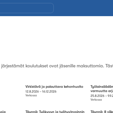
on järjestämät koulutukset ovat jäsenille maksuttomia. Täs
Virkistävä ja palauttava kehonhuolto
Työlainsäädänt
varmuutta arj
12.8.2026
–
16.12.2026
Verkossa
25.8.2026
–
9.9
Verkossa
noja
Täynnä: Työkyvyn ja työhyvinvoinnin
Täynnä: 8 viik