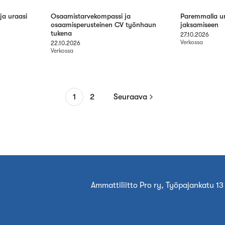
ja uraasi
Osaamistarvekompassi ja
Paremmalla u
osaamisperusteinen CV työnhaun
jaksamiseen
tukena
27.10.2026
Verkossa
22.10.2026
Verkossa
1
2
Seuraava
Ammattiliitto Pro ry, Työpajankatu 13 