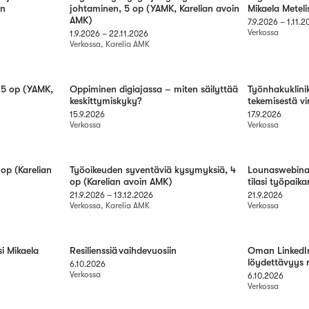
en
johtaminen, 5 op (YAMK, Karelian avoin
Mikaela Metel
AMK)
7.9.2026
–
1.11.
Verkossa
1.9.2026
–
22.11.2026
Verkossa, Karelia AMK
 5 op (YAMK,
Oppiminen digiajassa – miten säilyttää
Työnhakuklini
keskittymiskyky?
tekemisestä v
15.9.2026
17.9.2026
Verkossa
Verkossa
op (Karelian
Työoikeuden syventäviä kysymyksiä, 4
Lounaswebinaar
op (Karelian avoin AMK)
tilasi työpaik
21.9.2026
–
13.12.2026
21.9.2026
Verkossa, Karelia AMK
Verkossa
si Mikaela
Resilienssiä vaihdevuosiin
Oman LinkedIn 
löydettävyys r
6.10.2026
Verkossa
6.10.2026
Verkossa