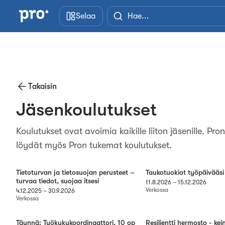
Siirry pääsisältöön
Selaa
Takaisin
Jäsenkoulutukset
Koulutukset ovat avoimia kaikille liiton jäsenille. Pr
löydät myös Pron tukemat koulutukset.
Tietoturvan ja tietosuojan perusteet –
Taukotuokiot työpäivääsi
turvaa tiedot, suojaa itsesi
11.8.2026
–
15.12.2026
Verkossa
4.12.2025
–
30.9.2026
Verkossa
Täynnä: Työkykykoordinaattori, 10 op
Resilientti hermosto - kei