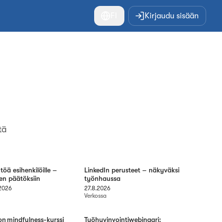
FI
Kirjaudu sisään
tä
öä esihenkilöille –
LinkedIn perusteet – näkyväksi
en päätöksiin
työnhaussa
.2026
27.8.2026
Verkossa
on mindfulness-kurssi
Työhyvinvointiwebinaari: