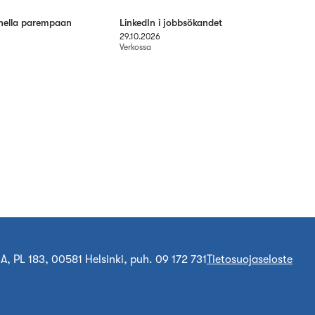
nella parempaan
LinkedIn i jobbsökandet
29.10.2026
Verkossa
A, PL 183, 00581 Helsinki, puh. 09 172 731
Tietosuojaseloste