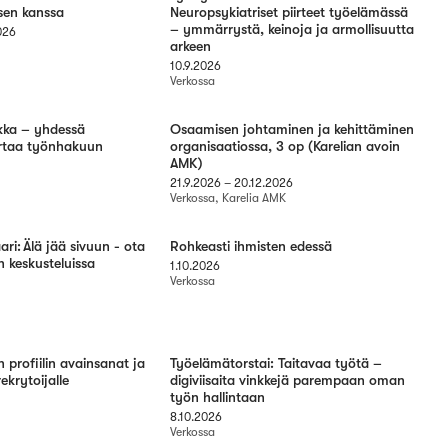
isen kanssa
Neuropsykiatriset piirteet työelämässä
– ymmärrystä, keinoja ja armollisuutta
2026
arkeen
10.9.2026
Verkossa
kka – yhdessä
Osaamisen johtaminen ja kehittäminen
irtaa työnhakuun
organisaatiossa, 3 op (Karelian avoin
AMK)
21.9.2026
–
20.12.2026
Verkossa, Karelia AMK
i: Älä jää sivuun - ota
Rohkeasti ihmisten edessä
an keskusteluissa
1.10.2026
Verkossa
profiilin avainsanat ja
Työelämätorstai: Taitavaa työtä –
ekrytoijalle
digiviisaita vinkkejä parempaan oman
työn hallintaan
8.10.2026
Verkossa