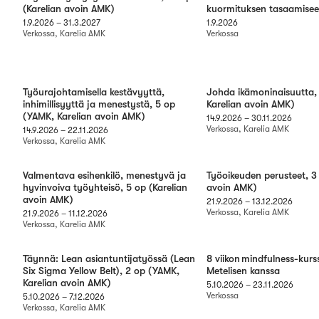
(Karelian avoin AMK)
kuormituksen tasaamise
1.9.2026
–
31.3.2027
1.9.2026
Verkossa, Karelia AMK
Verkossa
Työurajohtamisella kestävyyttä,
Johda ikämoninaisuutta,
inhimillisyyttä ja menestystä, 5 op
Karelian avoin AMK)
(YAMK, Karelian avoin AMK)
14.9.2026
–
30.11.2026
Verkossa, Karelia AMK
14.9.2026
–
22.11.2026
Verkossa, Karelia AMK
Valmentava esihenkilö, menestyvä ja
Työoikeuden perusteet, 3 
hyvinvoiva työyhteisö, 5 op (Karelian
avoin AMK)
avoin AMK)
21.9.2026
–
13.12.2026
Verkossa, Karelia AMK
21.9.2026
–
11.12.2026
Verkossa, Karelia AMK
Täynnä: Lean asiantuntijatyössä (Lean
8 viikon mindfulness-kurs
Six Sigma Yellow Belt), 2 op (YAMK,
Metelisen kanssa
Karelian avoin AMK)
5.10.2026
–
23.11.2026
Verkossa
5.10.2026
–
7.12.2026
Verkossa, Karelia AMK