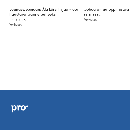
Lounaswebinaari: Älä kärsi hiljaa - ota
Johda omaa oppimistasi 
haastava tilanne puheeksi
20.10.2026
Verkossa
19.10.2026
Verkossa